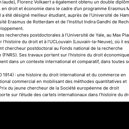
laude), Florenz Volkaert a également obtenu un double diplô
. en droit et économie dans le cadre d’un programme Erasmus
il a été désigné meilleur étudiant, auprès de l’Université de Ha
sité Erasmus de Rotterdam et de l’Institut Indira Gandhi de Rec
eloppement.
es recherches postdoctorales à l’Université de Yale, au Max Pl
ur l’histoire du droit et à l’UCLouvain (Louvain-la-Neuve), où il es
nt chercheur postdoctoral au Fonds national de la recherche
e (FNRS). Ses travaux portent sur l’histoire du droit économique
ent dans un contexte international et comparatif, dans toutes s
 1914) : une histoire du droit international et du commerce en
national commercial en mobilisant des méthodes quantitatives et
le Prix du jeune chercheur de la Société européenne de droit
orte sur l’étude des cartels internationaux dans l’histoire du dro