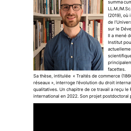
summa cum 
LL.M./M.Sc
(2019), où 
de l’Univer
sur le Dév
Il a mené d
Institut po
actuelleme
scientifiqu
principalem
facettes.
Sa thèse, intitulée « Traités de commerce (1860
réseaux », interroge l’évolution du droit inter
qualitatives. Un chapitre de ce travail a reçu 
international en 2022. Son projet postdoctoral p