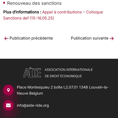
Renouveau des sanctions
Plus d’informations :
Appel à contributions – Colloque
Sanctions def (15-16.05.25)
Navigation
Publication précédente
Publication suivante
de
l’article
Place Montesquieu 2 boîte L2.07.01
1348 Louvain-la-
Neuve Belgium
info@aide-ride.org